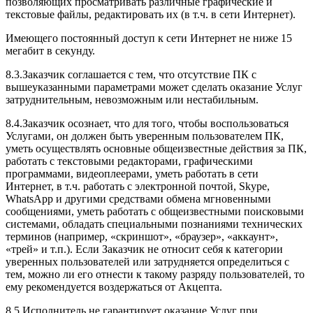
позволяющих просматривать различные графические и
текстовые файлы, редактировать их (в т.ч. в сети Интернет).
Имеющего постоянный доступ к сети Интернет не ниже 15
мегабит в секунду.
8.3.Заказчик соглашается с тем, что отсутствие ПК с
вышеуказанными параметрами может сделать оказание Услуг
затруднительным, невозможным или нестабильным.
8.4.Заказчик осознает, что для того, чтобы воспользоваться
Услугами, он должен быть уверенным пользователем ПК,
уметь осуществлять основные общеизвестные действия за ПК,
работать с текстовыми редакторами, графическими
программами, видеоплеерами, уметь работать в сети
Интернет, в т.ч. работать с электронной почтой, Skype,
WhatsApp и другими средствами обмена мгновенными
сообщениями, уметь работать с общеизвестными поисковыми
системами, обладать специальными познаниями технических
терминов (например, «скриншот», «браузер», «аккаунт»,
«трей» и т.п.). Если Заказчик не относит себя к категории
уверенных пользователей или затрудняется определиться с
тем, можно ли его отнести к такому разряду пользователей, то
ему рекомендуется воздержаться от Акцепта.
8.5.Исполнитель не гарантирует оказание Услуг при